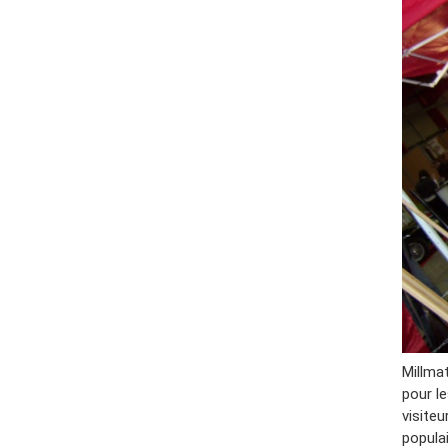
Millma
pour l
visiteu
populai