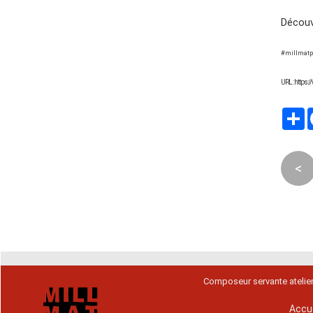
Découvr
#millmatp
URL : https:
P
<
Composeur servante atelie
Accue