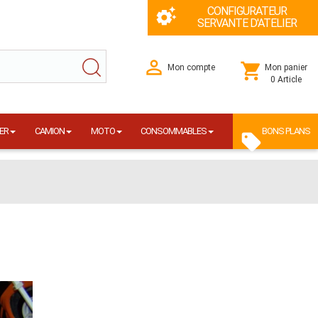
CONFIGURATEUR
SERVANTE D'ATELIER
Mon compte
Mon panier
0 Article
ER
CAMION
MOTO
CONSOMMABLES
BONS PLANS