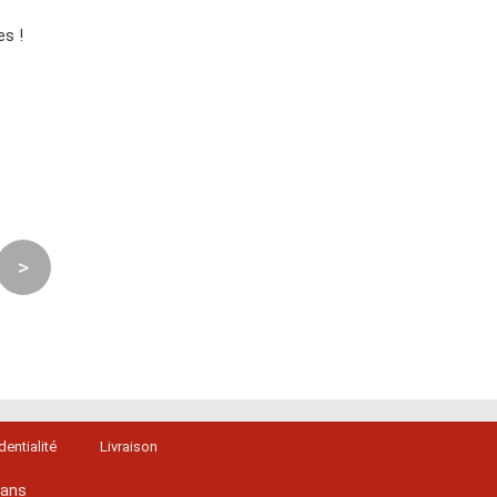
es !
>
dentialité
Livraison
lans