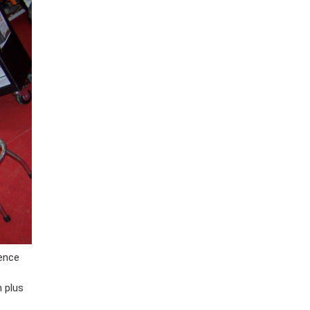
rence
n plus