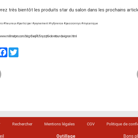
ez très bientôt les produits star du salon dans les prochains articl
ro #heureux #participer #yvynement #ryfyrence #passionnys #mycanique
//www.millmatpro.com/blog-t3aejRU5nyzqt6i-de-retour-davignon.html
artager
Facebook
Twitter
r
Rechercher
Mentions légales
CGV
Politique de confi
il
Outillage
Bons p