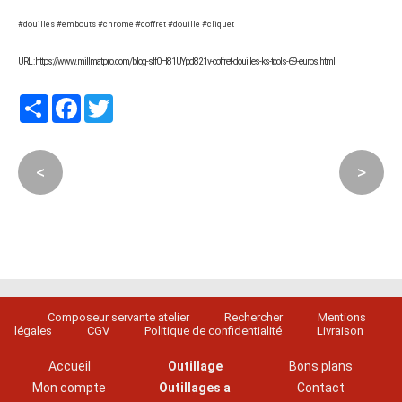
#douilles #embouts #chrome #coffret #douille #cliquet
URL : https://www.millmatpro.com/blog-sIf0H81UYpd821v-coffret-douilles-ks-tools-69-euros.html
Partager
Facebook
Twitter
<
>
Composeur servante atelier
Rechercher
Mentions
légales
CGV
Politique de confidentialité
Livraison
Accueil
Outillage
Bons plans
Mon compte
Outillages a
Contact