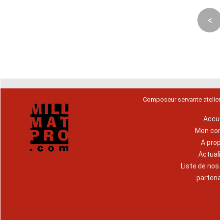
<
Composeur servante atelie
Accue
Mon co
A pro
Actual
Liste de no
parten