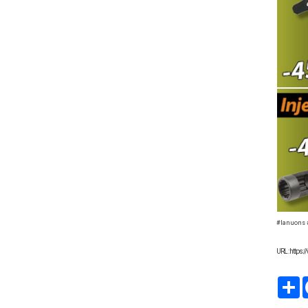
#lanuons 
URL : https
P