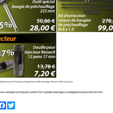
#partenariat #marque #opération #déstockage #outils #techniques
://www.millmatpro.com/blog-pKvJnuhoXU72y3O-operation-destockage-sur-loutillage-technique-ks-tools-html.html
artager
Facebook
Twitter