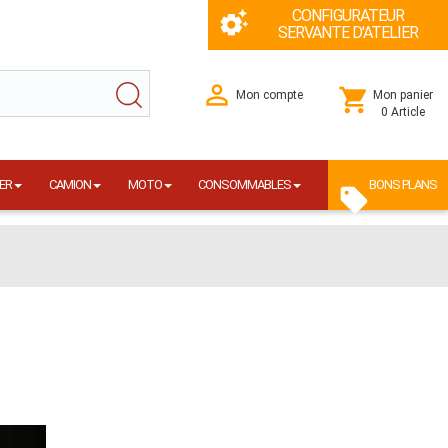
CONFIGURATEUR
SERVANTE D'ATELIER
Mon compte
Mon panier
0 Article
ER
CAMION
MOTO
CONSOMMABLES
BONS PLANS