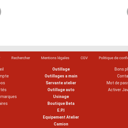
r
Rechercher
Mentions légales
CGV
Politique de confi
il
Outillage
Bons p
mpte
Outillages a main
Cont
pos
Servante atelier
Mot de pas
ités
Outillage auto
Activer Ja
s marques
Usinage
aires
Boutique Beta
E.P.I
Equipement Atelier
Camion