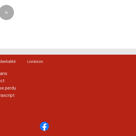
>
dentialité
Livraison
lans
act
se perdu
vascript