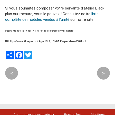
Si vous souhaitez composer votre servante d’atelier Black
plus sur mesure, vous le pouvez ! Consultez notre
liste
complète de modules vendus à l’unité
sur notre site.
#servante #atelier #noel #silver #tiroirs #promo #millmatpro
URL : https://www.millmatpro.com/blog-nuL5p7g16LGVHk2-speocial-noel-2008.html
Partager
Facebook
Twitter
<
>
Composeur servante atelier
Rechercher
Mentions