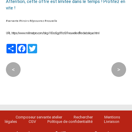
Attention, cette offre est limitée dans le temps ! Profitez en
vite !
#servante #tiroirs #dycouvrez #nouvelle
URL : https://www.millmatpro.com/blog-l1IDco5gy99z63f-nouvelle-offre-diabolique.html
Partager
Facebook
Twitter
<
>
Composeur servante atelier
Rechercher
Mentions
légales
CGV
Politique de confidentialité
Livraison