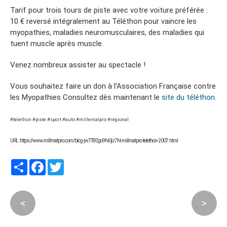
Tarif pour trois tours de piste avec votre voiture préférée :
10 € reversé intégralement au Téléthon pour vaincre les
myopathies, maladies neuromusculaires, des maladies qui
tuent muscle après muscle.
Venez nombreux assister au spectacle !
Vous souhaitez faire un don à l’Association Française contre
les Myopathies Consultez dès maintenant le
site du téléthon
.
#telethon #piste #sport #auto #millematpro #régional
URL : https://www.millmatpro.com/blog-jw7T80go9N0jz7N-millmatpro-telethon-2007.html
Partager
Facebook
Twitter
<
>