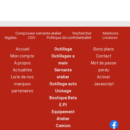
Composeur servante atelier
Rechercher
Mentions
légales
CGV
Politique de confidentialité
Livraison
Accueil
Outillage
Bons plans
Mon compte
Outillages a
Contact
A propos
main
Mot de passe
Actualités
Servante
perdu
Liste de nos
atelier
Activer
marques
Outillage auto
Javascript
partenaires
Usinage
Boutique Beta
E.P.I
Equipement
Atelier
Camion