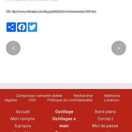
URL : https://www.millmatpro.com/blog-jpqd4B5j63a3AwS-bonne-annee-2009.html
Partager
Facebook
Twitter
<
>
Composeur servante atelier
Rechercher
Mentions
légales
CGV
Politique de confidentialité
Livraison
Accueil
Outillage
Bons plans
Mon compte
Outillages a
Contact
A propos
main
Mot de passe