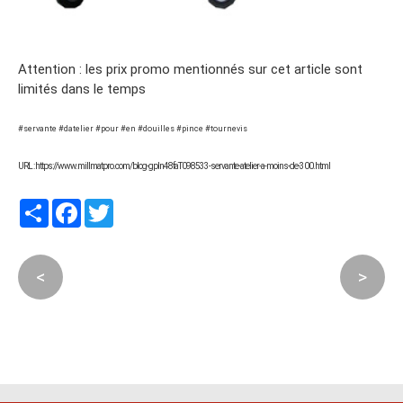
Attention : les prix promo mentionnés sur cet article sont
limités dans le temps
#servante #datelier #pour #en #douilles #pince #tournevis
URL : https://www.millmatpro.com/blog-gpln48faT098533-servante-atelier-a-moins-de-300.html
Partager
Facebook
Twitter
<
>