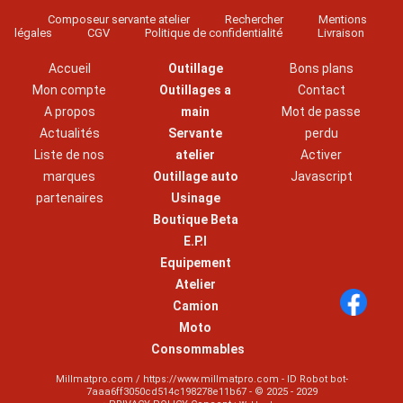
Composeur servante atelier
Rechercher
Mentions
légales
CGV
Politique de confidentialité
Livraison
Accueil
Outillage
Bons plans
Mon compte
Outillages a
Contact
A propos
main
Mot de passe
Actualités
Servante
perdu
Liste de nos
atelier
Activer
marques
Outillage auto
Javascript
partenaires
Usinage
Boutique Beta
E.P.I
Equipement
Atelier
Camion
Moto
Consommables
Millmatpro.com / https://www.millmatpro.com - ID
Robot bot-
7aaa6ff3050cd514c198278e11b67
- © 2025 - 2029