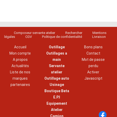
Composeur servante atelier
Rechercher
Mentions
légales
CGV
Politique de confidentialité
Livraison
Accueil
Outillage
Bons plans
Mon compte
Outillages a
Contact
A propos
main
Mot de passe
Actualités
Servante
perdu
Liste de nos
atelier
Activer
marques
Outillage auto
Javascript
partenaires
Usinage
Boutique Beta
E.P.I
Equipement
Atelier
Camion