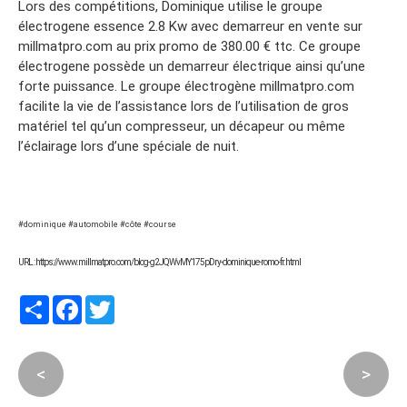
Lors des compétitions, Dominique utilise le groupe
électrogene essence 2.8 Kw avec demarreur en vente sur
millmatpro.com au prix promo de 380.00 € ttc. Ce groupe
électrogene possède un demarreur électrique ainsi qu’une
forte puissance. Le groupe électrogène millmatpro.com
facilite la vie de l’assistance lors de l’utilisation de gros
matériel tel qu’un compresseur, un décapeur ou même
l’éclairage lors d’une spéciale de nuit.
#dominique #automobile #côte #course
URL : https://www.millmatpro.com/blog-g2JQWvMY175pDry-dominique-romo-fr.html
Partager
Facebook
Twitter
<
>