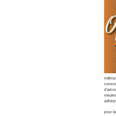
millma
consom
d’aéros
meules 
adhési
pour l