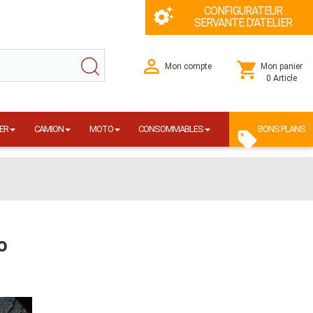
CONFIGURATEUR
SERVANTE D'ATELIER
Mon compte
Mon panier
0 Article
ER
CAMION
MOTO
CONSOMMABLES
BONS PLANS
o