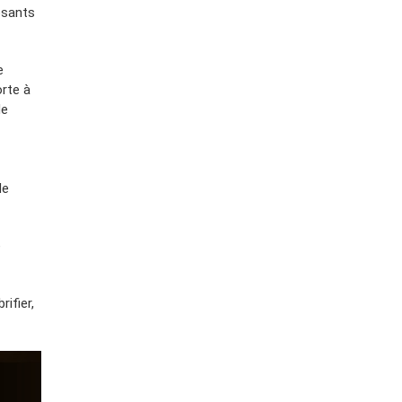
osants
e
orte à
de
de
e
ifier,