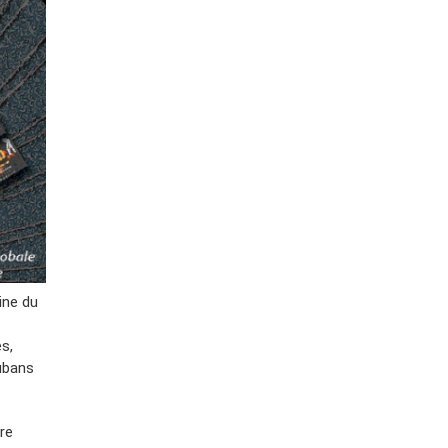
ine du
es,
rubans
re