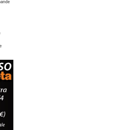
mande
e
e