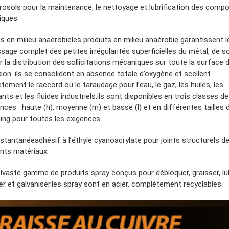
érosols pour la maintenance, le nettoyage et lubrification des comp
ques.
s en milieu anaérobieles produits en milieu anaérobie garantissent l
sage complet des petites irrégularités superficielles du métal, de s
r la distribution des sollicitations mécaniques sur toute la surface 
ion. ils se consolident en absence totale d’oxygène et scellent
ement le raccord ou le taraudage pour l’eau, le gaz, les huiles, les
nts et les fluides industriels.ils sont disponibles en trois classes de
nces : haute (h), moyenne (m) et basse (l) et en différentes tailles 
ing pour toutes les exigences.
nstantanéeadhésif à l’éthyle cyanoacrylate pour joints structurels d
ents matériaux.
lvaste gamme de produits spray conçus pour débloquer, graisser, lubr
er et galvaniser.les spray sont en acier, complètement recyclables.