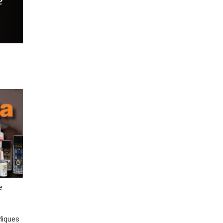
e
liques