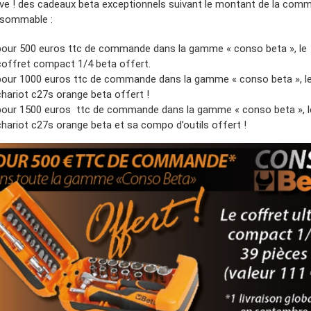
ive ! des cadeaux beta exceptionnels suivant le montant de la com
sommable :
pour 500 euros ttc de commande dans la gamme « conso beta », le
coffret compact 1/4 beta offert.
pour 1000 euros ttc de commande dans la gamme « conso beta », l
chariot c27s orange beta offert !
pour 1500 euros ttc de commande dans la gamme « conso beta », l
chariot c27s orange beta et sa compo d’outils offert !