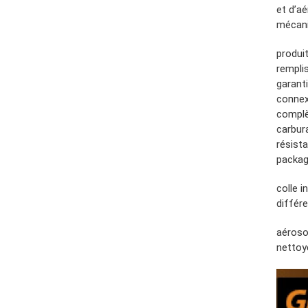
et d’a
mécani
produit
remplis
garanti
connex
complèt
carbura
résista
packag
colle i
différ
aéroso
nettoy