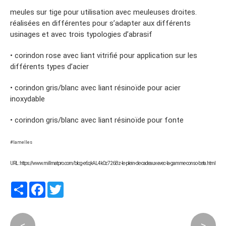
meules sur tige pour utilisation avec meuleuses droites.
réalisées en différentes pour s’adapter aux différents
usinages et avec trois typologies d’abrasif
• corindon rose avec liant vitrifié pour application sur les
différents types d’acier
• corindon gris/blanc avec liant résinoïde pour acier
inoxydable
• corindon gris/blanc avec liant résinoïde pour fonte
#lamelles
URL : https://www.millmatpro.com/blog-e6qkAL4k0z726Bz-le-plein-de-cadeaux-avec-la-gamme-conso-beta.html
Partager
Facebook
Twitter
<
>