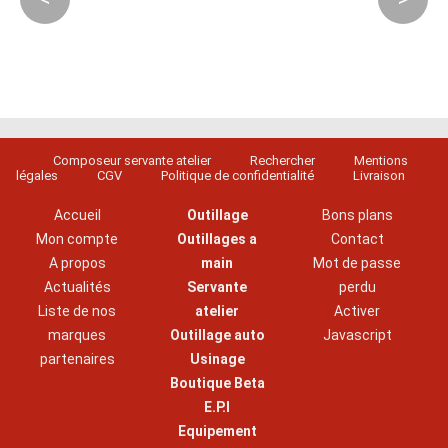
Composeur servante atelier
Rechercher
Mentions
légales
CGV
Politique de confidentialité
Livraison
Accueil
Outillage
Bons plans
Mon compte
Outillages a
Contact
A propos
main
Mot de passe
Actualités
Servante
perdu
Liste de nos
atelier
Activer
marques
Outillage auto
Javascript
partenaires
Usinage
Boutique Beta
E.P.I
Equipement