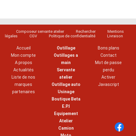
Composeur servante atelier
Rechercher
Mentions
légales
CGV
Politique de confidentialité
Livraison
Accueil
Outillage
Bons plans
Mon compte
Outillages a
Contact
A propos
main
Mot de passe
Actualités
Servante
perdu
Liste de nos
atelier
Activer
marques
Outillage auto
Javascript
partenaires
Usinage
Boutique Beta
E.P.I
Equipement
Atelier
Camion
Moto