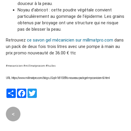
douceur à la peau.
Noyau d’abricot : cette poudre végétale convient
particulièrement au gommage de l’épiderme. Les grains
obtenus par broyage ont une structure qui ne risque
pas de blesser la peau.
Retrouvez
ce savon gel mécanicien sur millmatpro.com
dans
un pack de deux fois trois litres avec une pompe à main au
prix promo nouveauté de 36.00 € ttc
#mecanicien #millmatprocom #huiles
URL : https://www.millmatpro.com/blog-cJGq4r1i815BfXs-nouveau-pack-gel-myocanicien-6l.html
Partager
Facebook
Twitter
<