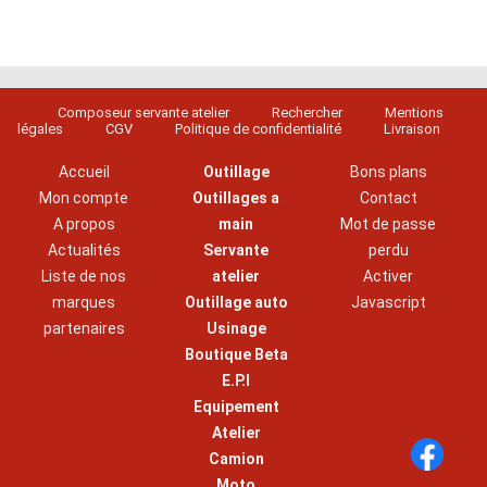
Composeur servante atelier
Rechercher
Mentions
légales
CGV
Politique de confidentialité
Livraison
Accueil
Outillage
Bons plans
Mon compte
Outillages a
Contact
A propos
main
Mot de passe
Actualités
Servante
perdu
Liste de nos
atelier
Activer
marques
Outillage auto
Javascript
partenaires
Usinage
Boutique Beta
E.P.I
Equipement
Atelier
Camion
Moto