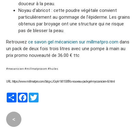
douceur à la peau.
Noyau d’abricot : cette poudre végétale convient
particulièrement au gommage de l’épiderme. Les grains
obtenus par broyage ont une structure qui ne risque
pas de blesser la peau.
Retrouvez
ce savon gel mécanicien sur millmatpro.com
dans
un pack de deux fois trois litres avec une pompe à main au
prix promo nouveauté de 36.00 € ttc
#mecanicien #millmatprocom #huiles
URL : https://www.millmatpro.com/blog-cJGq4r1i815BfXs-nouveau-pack-gel-myocanicien-6l.html
Partager
Facebook
Twitter
<