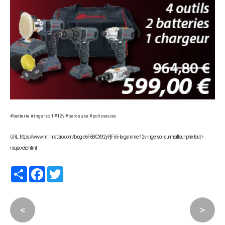
#batterie #ingersoll #12v #perceuse #polisseuse
URL : https://www.millmatpro.com/blog-c6F68CX92yPjFn5-la-gamme-12v-ingersoll-au-meilleur-prix-tout-l-
rsquo-ete.html
Partager
Facebook
Twitter
<
>