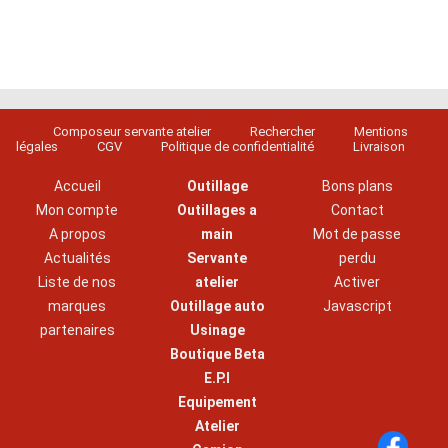
Composeur servante atelier
Rechercher
Mentions
légales
CGV
Politique de confidentialité
Livraison
Accueil
Outillage
Bons plans
Mon compte
Outillages a
Contact
A propos
main
Mot de passe
Actualités
Servante
perdu
Liste de nos
atelier
Activer
marques
Outillage auto
Javascript
partenaires
Usinage
Boutique Beta
E.P.I
Equipement
Atelier