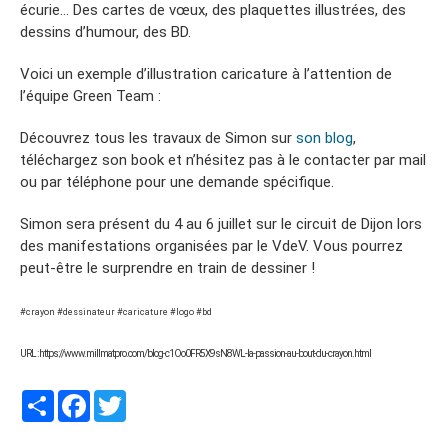
écurie… Des cartes de vœux, des plaquettes illustrées, des
dessins d’humour, des BD.
Voici un exemple d’illustration caricature à l’attention de
l’équipe Green Team :
Découvrez tous les travaux de Simon sur
son blog
,
téléchargez son book et n’hésitez pas à le contacter par mail
ou par téléphone pour une demande spécifique.
Simon sera présent du 4 au 6 juillet sur le circuit de Dijon lors
des manifestations organisées par le VdeV. Vous pourrez
peut-être le surprendre en train de dessiner !
#crayon #dessinateur #caricature #logo #bd
URL : https://www.millmatpro.com/blog-c1Oo0FR5X9sN8WL-la-passion-au-bout-du-crayon.html
Partager
Facebook
Twitter