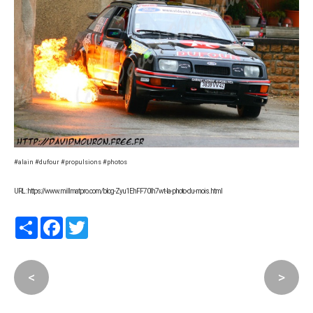
#alain #dufour #propulsions #photos
URL : https://www.millmatpro.com/blog-Zyu1EhFF70lh7wt-la-photo-du-mois.html
Partager
Facebook
Twitter
<
>