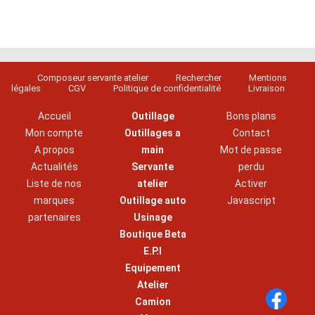
Composeur servante atelier
Rechercher
Mentions
légales
CGV
Politique de confidentialité
Livraison
Accueil
Outillage
Bons plans
Mon compte
Outillages a
Contact
A propos
main
Mot de passe
Actualités
Servante
perdu
Liste de nos
atelier
Activer
marques
Outillage auto
Javascript
partenaires
Usinage
Boutique Beta
E.P.I
Equipement
Atelier
Camion