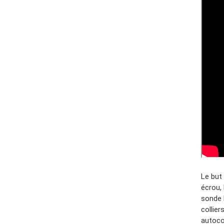
Le but 
écrou, 
sonde l
collie
autoco