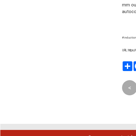
mm ou
autocol
#induction
URL : https:
P
<