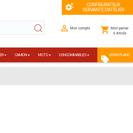
CONFIGURATEUR
SERVANTE D'ATELIER
Mon compte
Mon panier
0 Article
ER
CAMION
MOTO
CONSOMMABLES
BONS PLANS