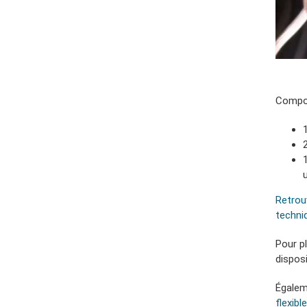
Compos
u
Retrou
techni
Pour p
dispos
Égalem
flexib