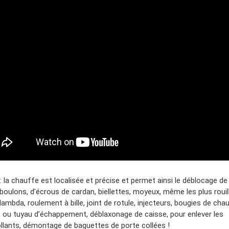
: la chauffe est localisée et précise et permet ainsi le déblocage de 
boulons, d’écrous de cardan, biellettes, moyeux, même les plus rouil
ambda, roulement à bille, joint de rotule, injecteurs, bougies de cha
rs ou tuyau d’échappement, déblaxonage de caisse, pour enlever les
llants, démontage de baguettes de porte collées !