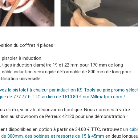
ition du coffret 4 pièces :
1 pistolet à induction
2 tiges induction diamètre 19 et 22 mm pour 170 mm de long
1 câble induction semi rigide déformable de 800 mm de long pour
tilisation universelle
vez le pistolet à chaleur par induction KS Tools au prix promo sélec
que de 777.77 € TTC au lieu de 1510.80 € sur Millmatpro.com !
lus d’info, venez le découvrir en boutique. Nous sommes à votre
ition au showroom de Perreux 42120 pour une démonstration !
ent disponibles en option à partir de 34.00 € TTC, retrouvez un
câbl
le de 800mm
,
des bobines et ressorts de 15 à 45mm
en deux longueu