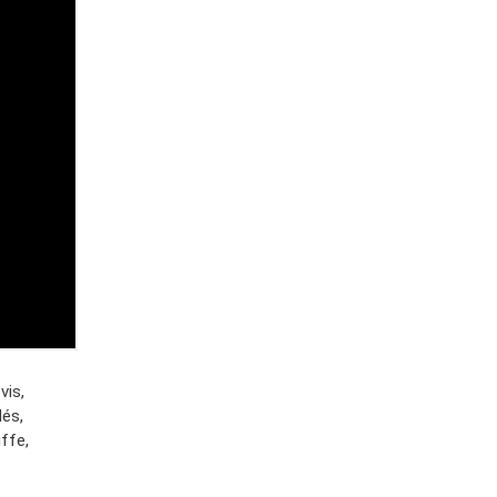
vis,
lés,
uffe,