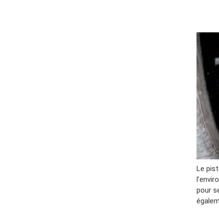
Le pis
l’envir
pour sé
égalem