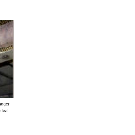
mager
idéal