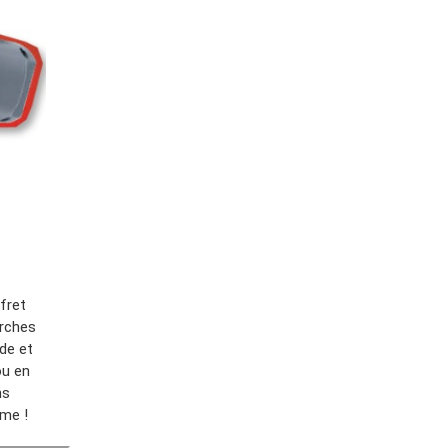
fret
orches
ide et
ou en
ns
mme !