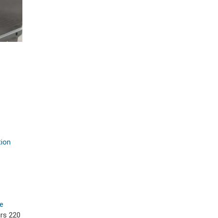
tion
e
rs 220