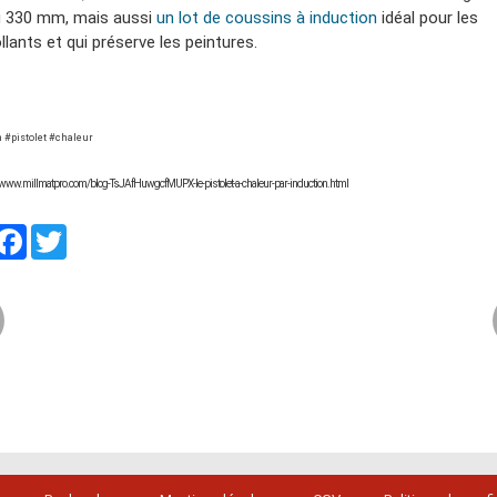
 330 mm, mais aussi
un lot de coussins à induction
idéal pour les
lants et qui préserve les peintures.
 #pistolet #chaleur
//www.millmatpro.com/blog-TsJAfHuwgcfMUPX-le-pistolet-a-chaleur-par-induction.html
artager
Facebook
Twitter