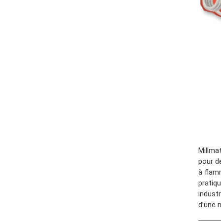
Millma
pour d
à flam
pratiqu
indust
d’une 