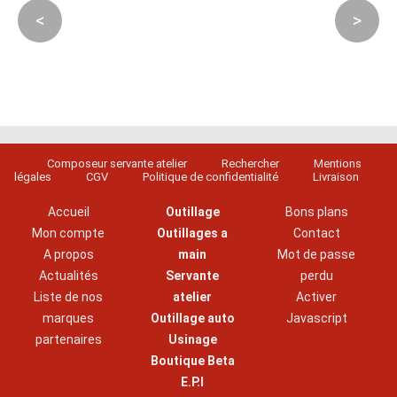
<
>
Composeur servante atelier
Rechercher
Mentions
légales
CGV
Politique de confidentialité
Livraison
Accueil
Outillage
Bons plans
Mon compte
Outillages a
Contact
A propos
main
Mot de passe
Actualités
Servante
perdu
Liste de nos
atelier
Activer
marques
Outillage auto
Javascript
partenaires
Usinage
Boutique Beta
E.P.I