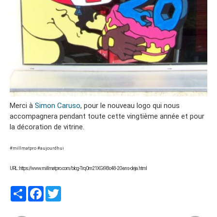
Merci à
Simon Caruso
, pour le nouveau logo qui nous
accompagnera pendant toute cette vingtième année et pour
la décoration de vitrine.
#millmatpro #aujourdhui
URL : https://www.millmatpro.com/blog-Trq0m21XGi9Bo48-20-ans-deja.html
Partager
Facebook
Twitter