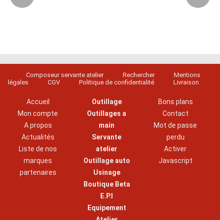
Composeur servante atelier
Rechercher
Mentions
légales
CGV
Politique de confidentialité
Livraison
Accueil
Outillage
Bons plans
Mon compte
Outillages a
Contact
A propos
main
Mot de passe
Actualités
Servante
perdu
Liste de nos
atelier
Activer
marques
Outillage auto
Javascript
partenaires
Usinage
Boutique Beta
E.P.I
Equipement
Atelier