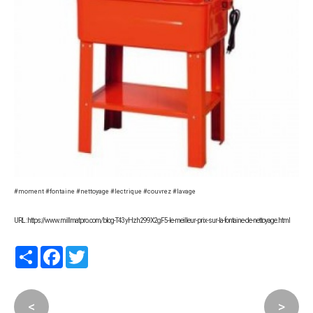
#moment #fontaine #nettoyage #lectrique #couvrez #lavage
URL : https://www.millmatpro.com/blog-T43yHzh299X2gF5-le-meilleur-prix-sur-la-fontaine-de-nettoyage.html
Partager
Facebook
Twitter
<
>