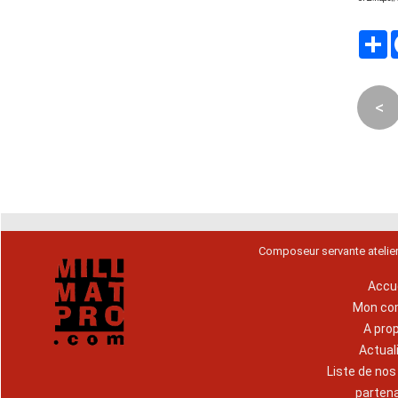
P
<
Composeur servante atelie
Accue
Mon co
A pro
Actual
Liste de no
parten