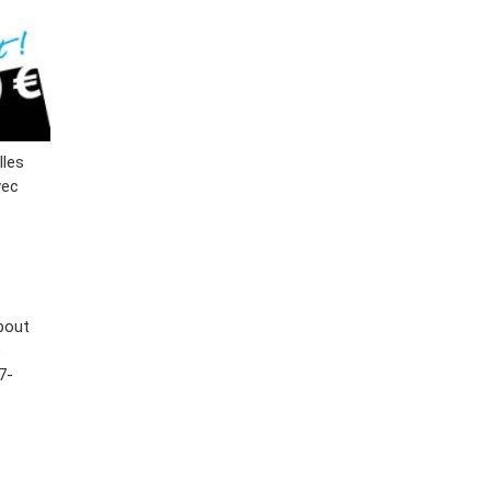
lles
vec
bout
e
7-