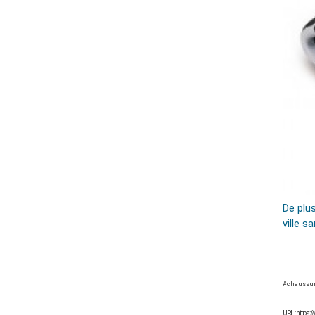
De plus
ville s
#chaussur
URL : https