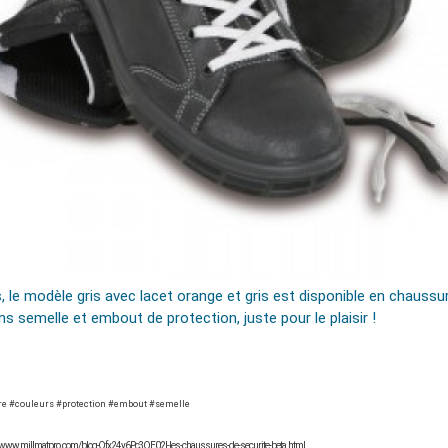
, le modèle gris avec lacet orange et gris est disponible en chaussu
ans semelle et embout de protection, juste pour le plaisir !
e #couleurs #protection #embout #semelle
://www.millmatpro.com/blog-Qfx24y6Pc3QE02l-les-chaussures-de-securite-beta.html