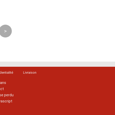
>
dentialité
Livraison
lans
act
se perdu
vascript