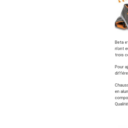
Beta e
n’ont 
trois c
Pour aj
différe
Chauss
en alu
compos
Qualit