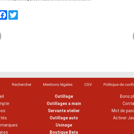
artager
Facebook
Twitter
r
Rechercher
Mentions légales
CGV
Politique de confi
il
Outillage
Bons p
mpte
Outillages a main
Cont
pos
Servante atelier
Mot de pas
ités
Outillage auto
Activer Ja
s marques
Usinage
aires
Boutique Beta