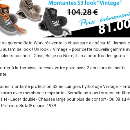
t sa gamme Beta Work réinvente la chaussure de sécurité. Jamais e
eu autant de look ! Un look « Vintage » pour cette nouvelle gamme a
ouleurs au choix : Grise, Beige ou Noire, il en a pour tout les gouts !
outer à la fantaisie, recevez votre paire avec 2 couleurs de lacets
nte.
ures montante protection S3 en cuir gras hydrofuge Vintage :- Em
minium avec membrane respirante- Semelle anti-perforation en fibr
ite- Lacet double- Chausse large pour plus de confort- Du 38 au 4
é Premium Beta® depuis 1939