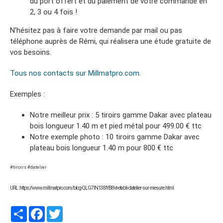
du port offert et du paiement de votre commande en
2, 3 ou 4 fois !
N’hésitez pas à faire votre demande par mail ou pas
téléphone auprès de Rémi, qui réalisera une étude gratuite de
vos besoins.
Tous nos contacts sur Millmatpro.com.
Exemples :
Notre meilleur prix : 5 tiroirs gamme Dakar avec plateau
bois longueur 1.40 m et pied métal pour 499.00 € ttc
Notre exemple photo : 10 tiroirs gamme Dakar avec
plateau bois longueur 1.40 m pour 800 € ttc
#tiroirs #datelier
URL : https://www.millmatpro.com/blog-QLG7lN138lYB8vt-etabli-datelier-sur-mesure.html
Partager
Facebook
Twitter