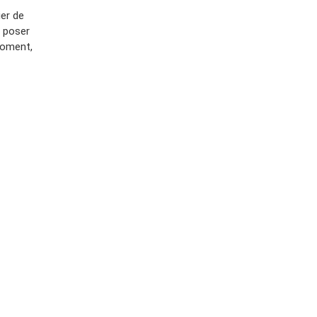
er de
s poser
moment,