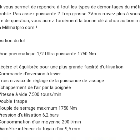
k vous permet de répondre à tout les types de démontages du méti
mobile. Pas assez puissante ? Trop grosse ?Vous n’avez plus à vou
re de question, vous aurez forcément la bonne clé à choc au bon 
à Millmatpro.com !
ition du lot :
choc pneumatique 1/2 Ultra puissante 1750 Nm
Légère et équilibrée pour une plus grande facilité d’utilisation
Commande d’inversion à levier
Trois niveaux de réglage de la puissance de vissage
Échappement de l’air par la poignée
Vitesse à vide 7.500 tours/min
Double frappe
Couple de serrage maximum 1750 Nm
Pression d’utilisation 6,2 bars
Consommation d’air moyenne 290 l/min
Diamètre intérieur du tuyau d’air 9,5 mm