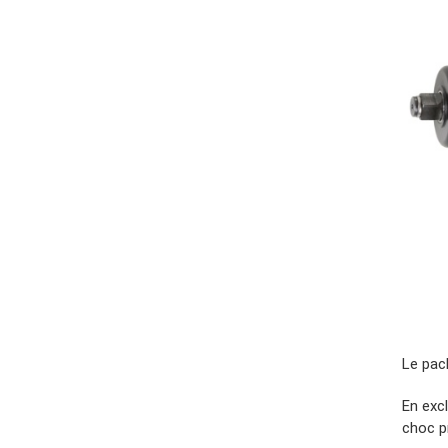
Le pack
En exc
choc p