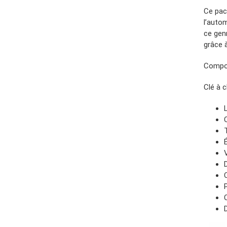
Ce pac
l’auto
ce gen
grâce 
Compos
Clé à 