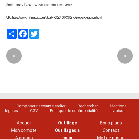
#millmatpro #organisation #nement #nombreux
URL : https://www.millmatpro.com/blog-Nv8QjBr60PX3Qih-de-retour-d-avignon.html
Partager
Facebook
Twitter
<
>
Composeur servante atelier
Rechercher
Mentions
légales
CGV
Politique de confidentialité
Livraison
Accueil
Outillage
Bons plans
Mon compte
Outillages a
Contact
A propos
main
Mot de passe