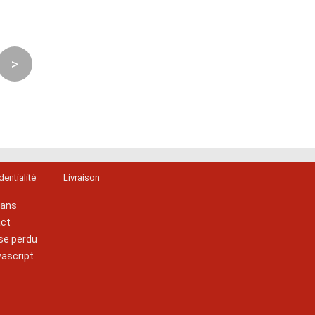
>
dentialité
Livraison
lans
act
se perdu
vascript