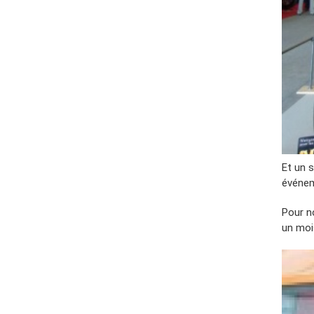
Et un s
événem
Pour n
un moi