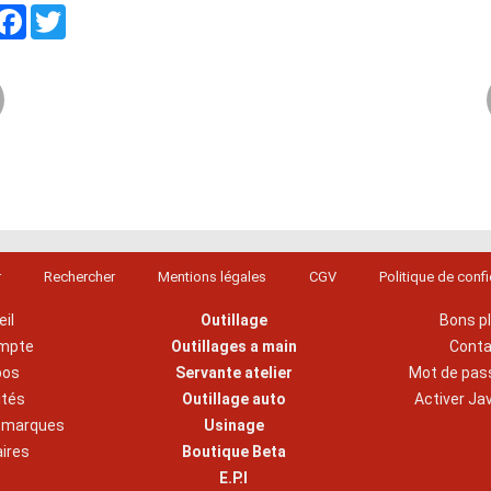
artager
Facebook
Twitter
r
Rechercher
Mentions légales
CGV
Politique de confi
il
Outillage
Bons p
mpte
Outillages a main
Cont
pos
Servante atelier
Mot de pas
ités
Outillage auto
Activer Ja
s marques
Usinage
aires
Boutique Beta
E.P.I