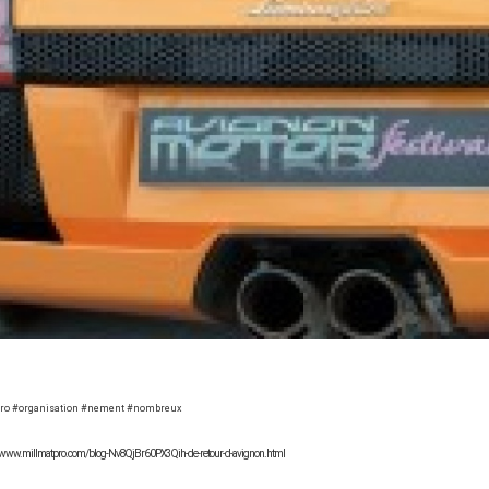
ro #organisation #nement #nombreux
://www.millmatpro.com/blog-Nv8QjBr60PX3Qih-de-retour-d-avignon.html