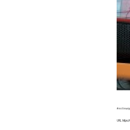
#millmatp
URL : https