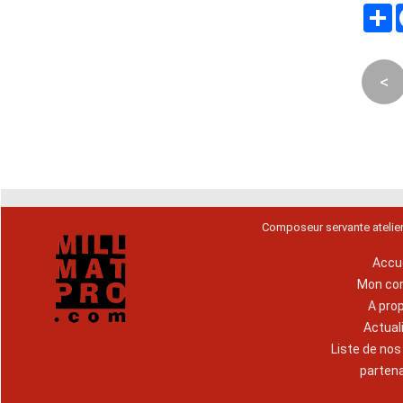
P
<
Composeur servante atelie
Accue
Mon co
A pro
Actual
Liste de no
parten