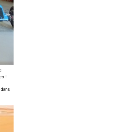
d
es !
 dans