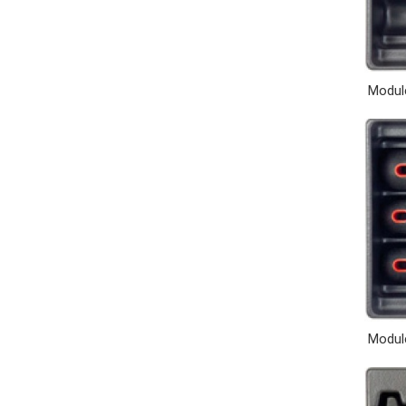
Module
Module