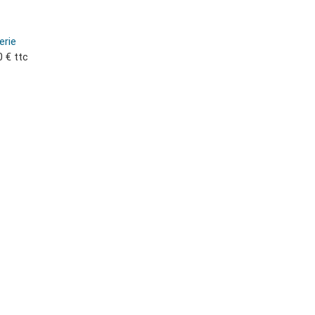
erie
0 € ttc