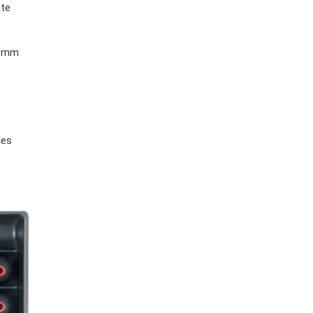
ite
70 mm
les