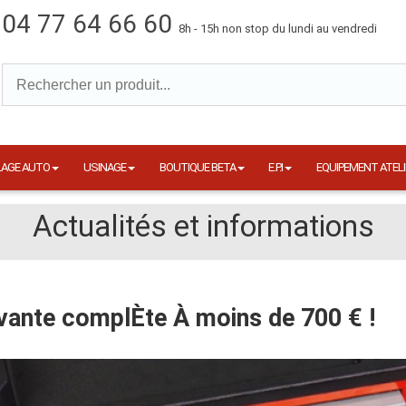
04 77 64 66 60
8h - 15h non stop du lundi au vendredi
LAGE AUTO
USINAGE
BOUTIQUE BETA
E.P.I
EQUIPEMENT ATELI
Actualités et informations
vante complÈte À moins de 700 € !