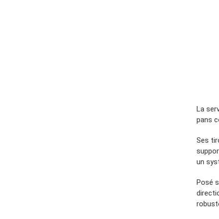
La ser
pans c
Ses tir
support
un sys
Posé s
directi
robust