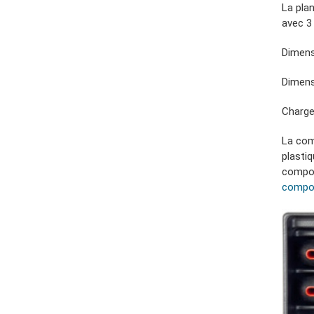
La plan
avec 3
Dimensi
Dimens
Charge
La com
plastiq
compos
compos