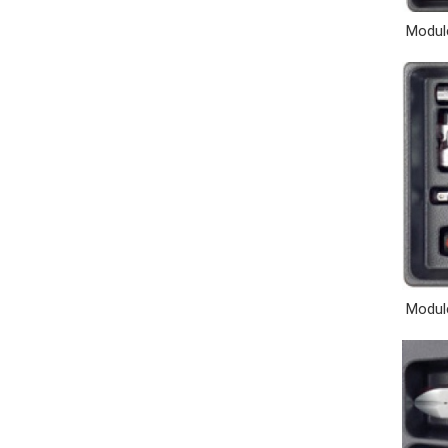
Module
Module