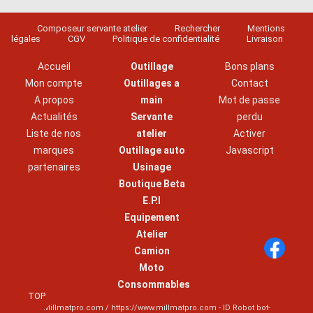
Composeur servante atelier
Rechercher
Mentions
légales
CGV
Politique de confidentialité
Livraison
Accueil
Outillage
Bons plans
Mon compte
Outillages a
Contact
A propos
main
Mot de passe
Actualités
Servante
perdu
Liste de nos
atelier
Activer
marques
Outillage auto
Javascript
partenaires
Usinage
Boutique Beta
E.P.I
Equipement
Atelier
Camion
Moto
Consommables
TOP
Millmatpro.com / https://www.millmatpro.com - ID
Robot bot-