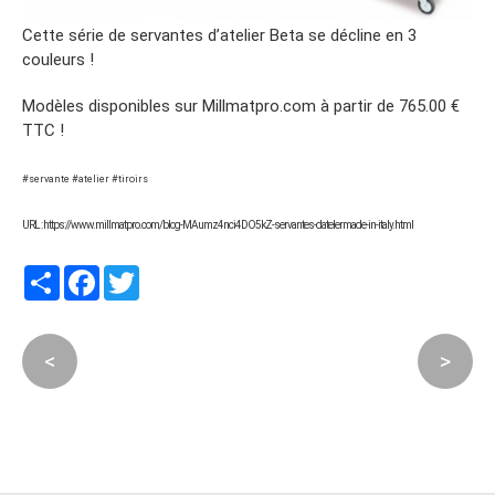
Cette série de servantes d’atelier Beta se décline en 3
couleurs !
Modèles disponibles sur Millmatpro.com à partir de 765.00 €
TTC !
#servante #atelier #tiroirs
URL : https://www.millmatpro.com/blog-MAumz4nci4DO5kZ-servantes-datelermade-in-italy.html
Partager
Facebook
Twitter
<
>