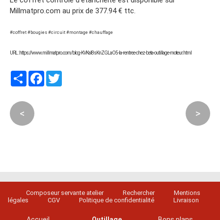
Le coffret contrôle d’étanchéité est disponible sur
Millmatpro.com au prix de 377.94 € ttc.
#coffret #bougies #circuit #montage #chauffage
URL : https://www.millmatpro.com/blog-KVKaI8sKnZGLaO5-la-rentree-chez-beta-outillage-moteur.html
Partager
Facebook
Twitter
<
>
Composeur servante atelier
Rechercher
Mentions
légales
CGV
Politique de confidentialité
Livraison
Accueil
Outillage
Bons plans