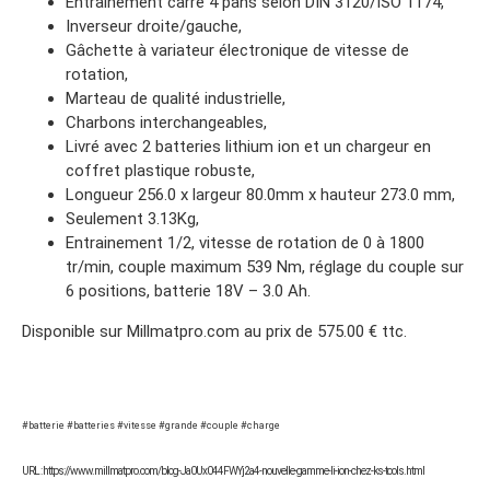
Entrainement carré 4 pans selon DIN 3120/ISO 1174,
Inverseur droite/gauche,
Gâchette à variateur électronique de vitesse de
rotation,
Marteau de qualité industrielle,
Charbons interchangeables,
Livré avec 2 batteries lithium ion et un chargeur en
coffret plastique robuste,
Longueur 256.0 x largeur 80.0mm x hauteur 273.0 mm,
Seulement 3.13Kg,
Entrainement 1/2, vitesse de rotation de 0 à 1800
tr/min, couple maximum 539 Nm, réglage du couple sur
6 positions, batterie 18V – 3.0 Ah.
Disponible sur Millmatpro.com au prix de 575.00 € ttc.
#batterie #batteries #vitesse #grande #couple #charge
URL : https://www.millmatpro.com/blog-Ja0Ux044FWYj2a4-nouvelle-gamme-li-ion-chez-ks-tools.html