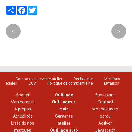
Partager
Facebook
Twitter
<
>
Composeur servante atelier
Rechercher
Mentions
légales
CGV
Politique de confidentialité
Livraison
Accueil
Outillage
Bons plans
Mon compte
Outillages a
Contact
A propos
main
Mot de passe
Actualités
Servante
perdu
Liste de nos
atelier
Activer
marques
Outillage auto
Javascript