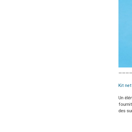
———
Kit net
Un élé
fournit
des su