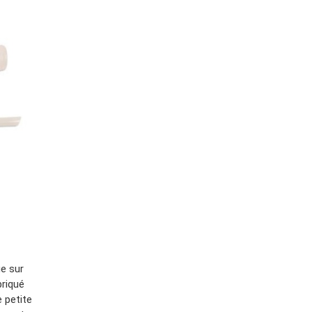
ue sur
briqué
e petite