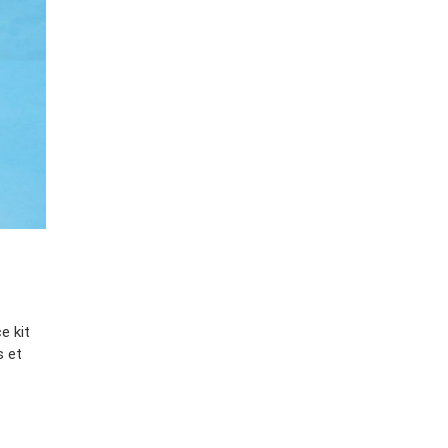
e kit
s et