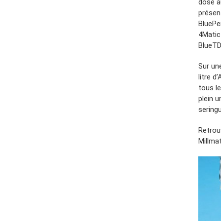
dose a
présen
BluePe
4Matic
BlueTD
Sur un
litre d
tous le
plein 
seringu
Retrou
Millma