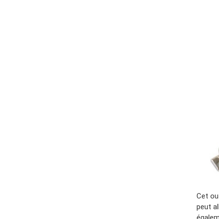
Cet out
peut al
égalem