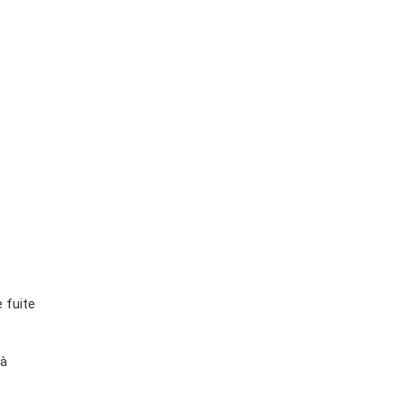
 fuite
 à