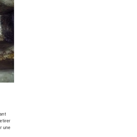
ant
etirer
er une