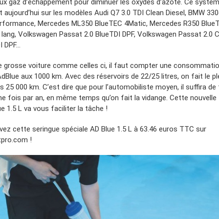
ux gaz d’échappement pour diminuer les oxydes d’azote. Ce systèm
t aujourd’hui sur les modèles Audi Q7 3.0 TDI Clean Diesel, BMW 33
rformance, Mercedes ML350 BlueTEC 4Matic, Mercedes R350 Blue
 lang, Volkswagen Passat 2.0 BlueTDI DPF, Volkswagen Passat 2.0 
I DPF…
e grosse voiture comme celles ci, il faut compter une consommatio
’AdBlue aux 1000 km. Avec des réservoirs de 22/25 litres, on fait le pl
s 25 000 km. C’est dire que pour l’automobiliste moyen, il suffira de f
une fois par an, en même temps qu’on fait la vidange. Cette nouvelle
e 1.5 L va vous faciliter la tâche !
vez cette seringue spéciale AD Blue 1.5 L à 63.46 euros TTC sur
tpro.com !