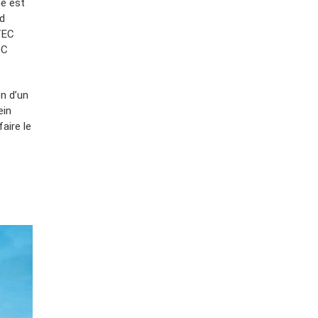
e est
0d
TEC
CC
n d’un
ein
aire le