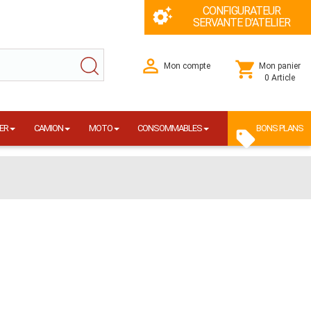
CONFIGURATEUR
SERVANTE D'ATELIER
Mon compte
Mon panier
0 Article
ER
CAMION
MOTO
CONSOMMABLES
BONS PLANS