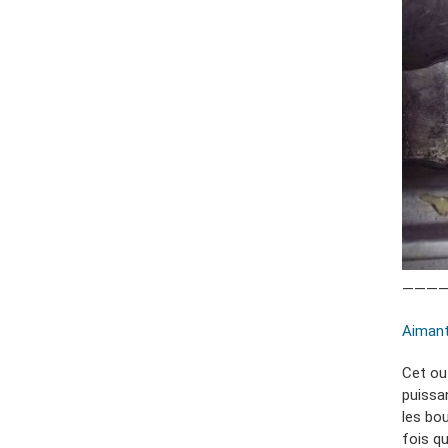
———
Aimant
Cet ou
puissan
les bou
fois q