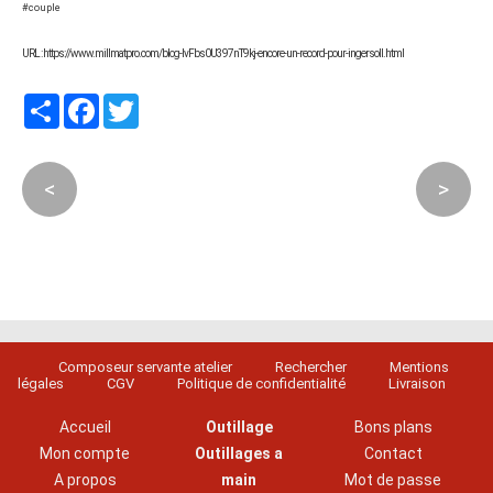
#couple
URL : https://www.millmatpro.com/blog-IvFbs0U397nT9kj-encore-un-record-pour-ingersoll.html
Partager
Facebook
Twitter
<
>
Composeur servante atelier
Rechercher
Mentions
légales
CGV
Politique de confidentialité
Livraison
Accueil
Outillage
Bons plans
Mon compte
Outillages a
Contact
A propos
main
Mot de passe