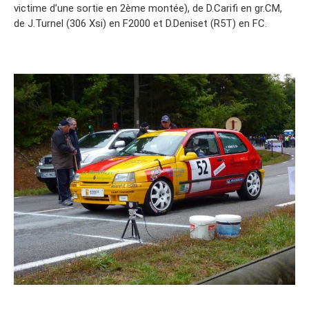
victime d’une sortie en 2ème montée), de D.Carifi en gr.CM,
de J.Turnel (306 Xsi) en F2000 et D.Deniset (R5T) en FC.