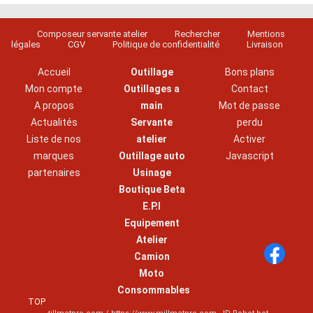
Composeur servante atelier
Rechercher
Mentions
légales
CGV
Politique de confidentialité
Livraison
Accueil
Outillage
Bons plans
Mon compte
Outillages a
Contact
A propos
main
Mot de passe
Actualités
Servante
perdu
Liste de nos
atelier
Activer
marques
Outillage auto
Javascript
partenaires
Usinage
Boutique Beta
E.P.I
Equipement
Atelier
Camion
Moto
Consommables
TOP