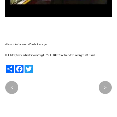
#devant #vainqueur #finale #montye
URL : https://www.millmatpro.com/blog-HJ2R8EO84Fz794c-finale-de-la-montagne-2010.html
Partager
Facebook
Twitter
<
>