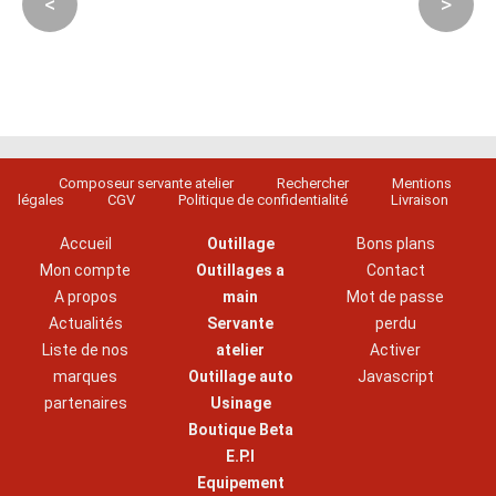
<
>
Composeur servante atelier
Rechercher
Mentions
légales
CGV
Politique de confidentialité
Livraison
Accueil
Outillage
Bons plans
Mon compte
Outillages a
Contact
A propos
main
Mot de passe
Actualités
Servante
perdu
Liste de nos
atelier
Activer
marques
Outillage auto
Javascript
partenaires
Usinage
Boutique Beta
E.P.I
Equipement