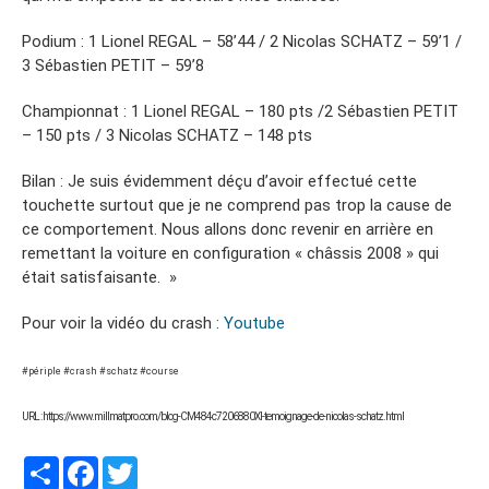
Podium : 1 Lionel REGAL – 58’44 / 2 Nicolas SCHATZ – 59’1 /
3 Sébastien PETIT – 59’8
Championnat : 1 Lionel REGAL – 180 pts /2 Sébastien PETIT
– 150 pts / 3 Nicolas SCHATZ – 148 pts
Bilan : Je suis évidemment déçu d’avoir effectué cette
touchette surtout que je ne comprend pas trop la cause de
ce comportement. Nous allons donc revenir en arrière en
remettant la voiture en configuration « châssis 2008 » qui
était satisfaisante. »
Pour voir la vidéo du crash :
Youtube
#périple #crash #schatz #course
URL : https://www.millmatpro.com/blog-CM484c7206880Xl-temoignage-de-nicolas-schatz.html
Partager
Facebook
Twitter