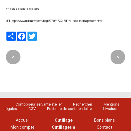
#nicolas #schatz #victoire
URL : https://www.millmatpro.com/blog-B720242G7L5dQHU-exclu-millmatpro-com.html
Partager
Facebook
Twitter
<
>
Composeur servante atelier
Rechercher
Mentions
légales
CGV
Politique de confidentialité
Livraison
Accueil
Outillage
Bons plans
Mon compte
Outillages a
Contact