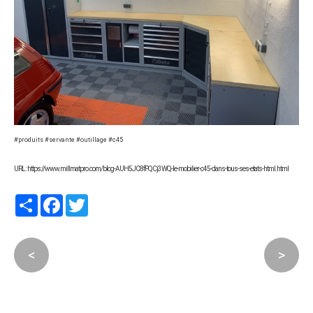
#produits #servante #outillage #c45
URL : https://www.millmatpro.com/blog-AUH5JC8fPQCj3WQ-le-mobilier-c45-dans-tous-ses-etats-html.html
Partager
Facebook
Twitter
<
>