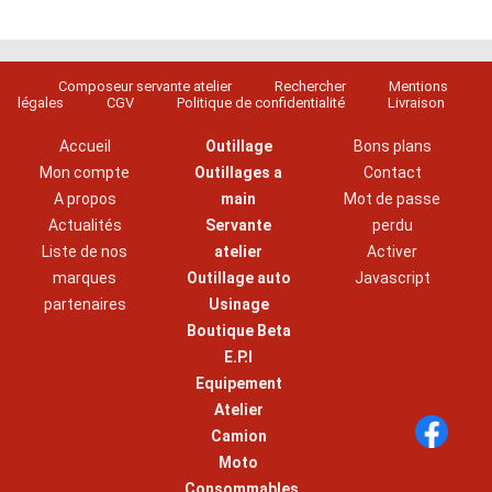
Composeur servante atelier
Rechercher
Mentions
légales
CGV
Politique de confidentialité
Livraison
Accueil
Outillage
Bons plans
Mon compte
Outillages a
Contact
A propos
main
Mot de passe
Actualités
Servante
perdu
Liste de nos
atelier
Activer
marques
Outillage auto
Javascript
partenaires
Usinage
Boutique Beta
E.P.I
Equipement
Atelier
Camion
Moto
Consommables