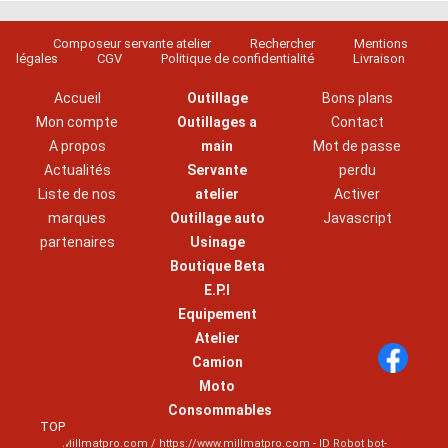
Composeur servante atelier
Rechercher
Mentions
légales
CGV
Politique de confidentialité
Livraison
Accueil
Outillage
Bons plans
Mon compte
Outillages a
Contact
A propos
main
Mot de passe
Actualités
Servante
perdu
Liste de nos
atelier
Activer
marques
Outillage auto
Javascript
partenaires
Usinage
Boutique Beta
E.P.I
Equipement
Atelier
Camion
Moto
Consommables
TOP
Millmatpro.com / https://www.millmatpro.com - ID
Robot bot-