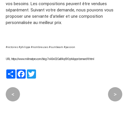
vos besoins. Les compositions peuvent être vendues
séparément. Suivant votre demande, nous pouvons vous
proposer une servante d’atelier et une composition
personnalisée au meilleur prix.
#victoires #philippe #nombreuses #sumbeam #passion
URL : https://www.millmatpro.com/blog-7nASn02Ga84q690-philippe-bernard-fr.html
Partager
Facebook
Twitter
<
>