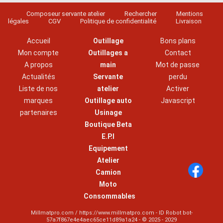
Composeur servante atelier
Rechercher
Mentions
légales
CGV
Politique de confidentialité
Livraison
Accueil
Outillage
Bons plans
Mon compte
Outillages a
Contact
A propos
main
Mot de passe
Actualités
Servante
perdu
Liste de nos
atelier
Activer
marques
Outillage auto
Javascript
partenaires
Usinage
Boutique Beta
E.P.I
Equipement
Atelier
Camion
Moto
Consommables
Millmatpro.com / https://www.millmatpro.com - ID
Robot bot-
57a7f867e4e4aec65ce11d89a1a24
- © 2025 - 2029