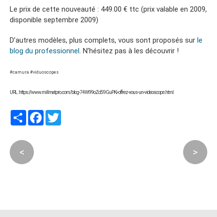
Le prix de cette nouveauté : 449.00 € ttc (prix valable en 2009,
disponible septembre 2009)
D’autres modèles, plus complets, vous sont proposés sur
le
blog du professionnel
. N’hésitez pas à les découvrir !
#camura #viduoscopes
URL : https://www.millmatpro.com/blog-74W99oZd59GuPKi-offrez-vous-un-videoscope.html
Partager
Facebook
Twitter
<
>