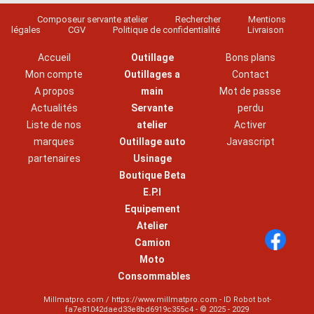
Composeur servante atelier
Rechercher
Mentions
légales
CGV
Politique de confidentialité
Livraison
Accueil
Outillage
Bons plans
Mon compte
Outillages a
Contact
A propos
main
Mot de passe
Actualités
Servante
perdu
Liste de nos
atelier
Activer
marques
Outillage auto
Javascript
partenaires
Usinage
Boutique Beta
E.P.I
Equipement
Atelier
Camion
Moto
Consommables
Millmatpro.com / https://www.millmatpro.com - ID
Robot bot-
fa7e81042daed33e8bd6919c355c4
- © 2025 - 2029