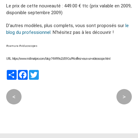
Le prix de cette nouveauté : 449.00 € ttc (prix valable en 2009,
disponible septembre 2009)
D’autres modèles, plus complets, vous sont proposés sur
le
blog du professionnel
. N’hésitez pas à les découvrir !
#camura #viduoscopes
URL : https://www.millmatpro.com/blog-74W99oZd59GuPKi-offrez-vous-un-videoscope.html
Partager
Facebook
Twitter
<
>