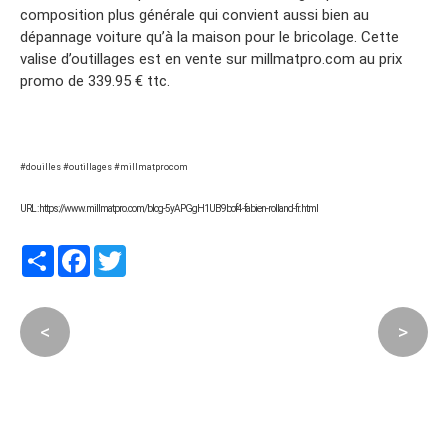
composition plus générale qui convient aussi bien au
dépannage voiture qu’à la maison pour le bricolage. Cette
valise d’outillages est en vente sur millmatpro.com au prix
promo de 339.95 € ttc.
#douilles #outillages #millmatprocom
URL : https://www.millmatpro.com/blog-5yAPGgH1UB9bof4-fabien-rolland-fr.html
Partager
Facebook
Twitter
<
>