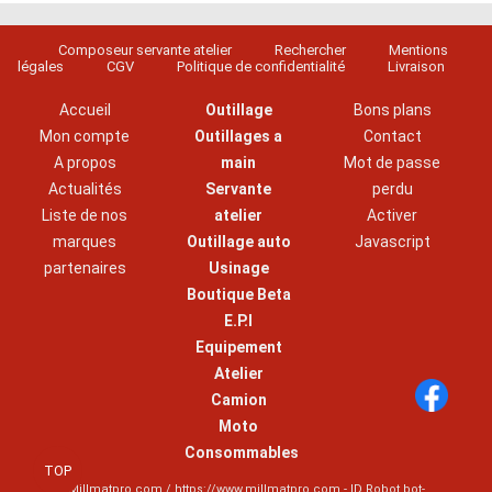
Composeur servante atelier
Rechercher
Mentions
légales
CGV
Politique de confidentialité
Livraison
Accueil
Outillage
Bons plans
Mon compte
Outillages a
Contact
A propos
main
Mot de passe
Actualités
Servante
perdu
Liste de nos
atelier
Activer
marques
Outillage auto
Javascript
partenaires
Usinage
Boutique Beta
E.P.I
Equipement
Atelier
Camion
Moto
Consommables
TOP
Millmatpro.com / https://www.millmatpro.com - ID
Robot bot-