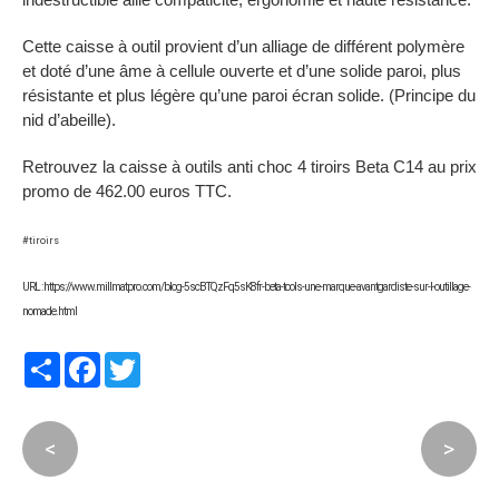
Cette caisse à outil provient d’un alliage de différent polymère
et doté d’une âme à cellule ouverte et d’une solide paroi, plus
résistante et plus légère qu’une paroi écran solide. (Principe du
nid d’abeille).
Retrouvez la caisse à outils anti choc 4 tiroirs Beta C14 au prix
promo de 462.00 euros TTC.
#tiroirs
URL : https://www.millmatpro.com/blog-5scBTQzFq5sK8fr-beta-tools-une-marque-avantgardiste-sur-l-outillage-
nomade.html
Partager
Facebook
Twitter
<
>