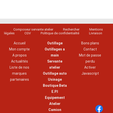
Composeur servante atelier
Rechercher
Mentions
légales
CGV
Politique de confidentialité
Livraison
Accueil
Outillage
Bons plans
Mon compte
Outillages a
Contact
A propos
main
Mot de passe
Actualités
Servante
perdu
Liste de nos
atelier
Activer
marques
Outillage auto
Javascript
partenaires
Usinage
Boutique Beta
E.P.I
Equipement
Atelier
Camion