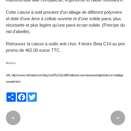
Cette caisse à outil provient d’un alliage de différent polymère
et doté d’une âme à cellule ouverte et d’une solide paroi, plus
résistante et plus légère qu’une paroi écran solide. (Principe du
nid d’abeille).
Retrouvez la caisse à outils anti choc 4 tiroirs Beta C14 au prix
promo de 462.00 euros TTC.
#tiroirs
URL : https://www.millmatpro.com/blog-5scBTQzFq5sK8fr-beta-tools-une-marque-avantgardiste-sur-l-outillage-
nomade.html
Partager
Facebook
Twitter
<
>