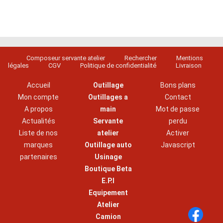
Composeur servante atelier
Rechercher
Mentions
légales
CGV
Politique de confidentialité
Livraison
Accueil
Outillage
Bons plans
Mon compte
Outillages a
Contact
A propos
main
Mot de passe
Actualités
Servante
perdu
Liste de nos
atelier
Activer
marques
Outillage auto
Javascript
partenaires
Usinage
Boutique Beta
E.P.I
Equipement
Atelier
Camion