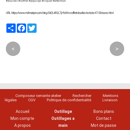
#douilles #coffret #yopuisyo #cliquet #attention
URL : https://www.millmatpro.com/blog-5kDL482L7jHVx9m-coffret-douilles-ks-tools-47-00-euros.html
Partager
Facebook
Twitter
<
>
Composeur servante atelier
Rechercher
Mentions
légales
CGV
Politique de confidentialité
Livraison
Accueil
Outillage
Bons plans
Mon compte
Outillages a
Contact
A propos
main
Mot de passe