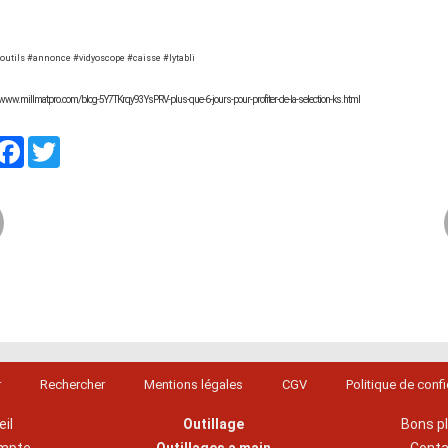
#outils #annonce #vidyoscope #caisse #lytabli
//www.millmatpro.com/blog-5Y7TKrqy93YsPRV-plus-que-6-jours-pour-profiter-de-la-selection-ks.html
artager
Facebook
Twitter
r
Rechercher
Mentions légales
CGV
Politique de confi
il
Outillage
Bons p