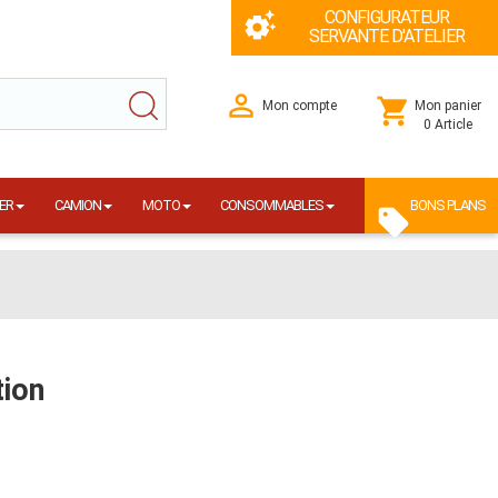
CONFIGURATEUR
SERVANTE D'ATELIER
Mon compte
Mon panier
0 Article
ER
CAMION
MOTO
CONSOMMABLES
BONS PLANS
tion