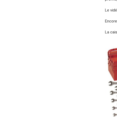
Le vid
Encore 
La cai