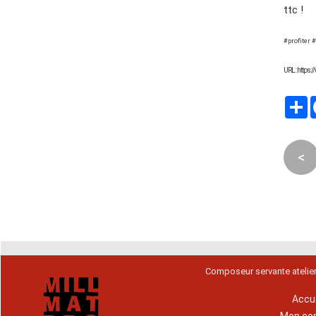
ttc !
#profiter 
URL : https:
P
<
Composeur servante atelie
Accue