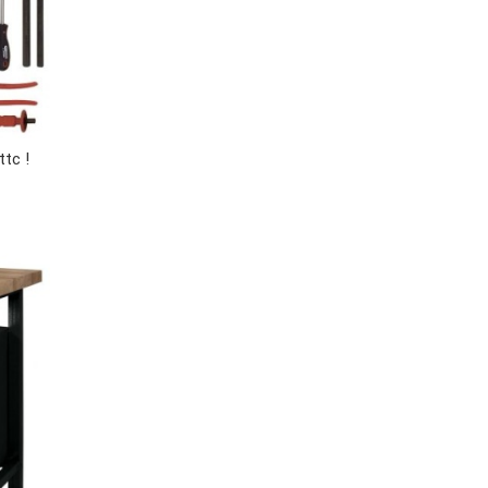
ttc !