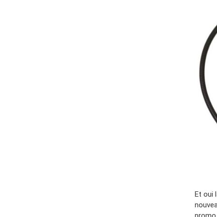
Et oui 
nouvea
promo,