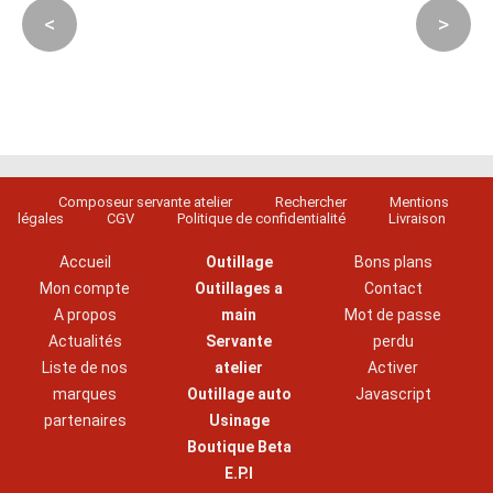
<
>
Composeur servante atelier
Rechercher
Mentions
légales
CGV
Politique de confidentialité
Livraison
Accueil
Outillage
Bons plans
Mon compte
Outillages a
Contact
A propos
main
Mot de passe
Actualités
Servante
perdu
Liste de nos
atelier
Activer
marques
Outillage auto
Javascript
partenaires
Usinage
Boutique Beta
E.P.I