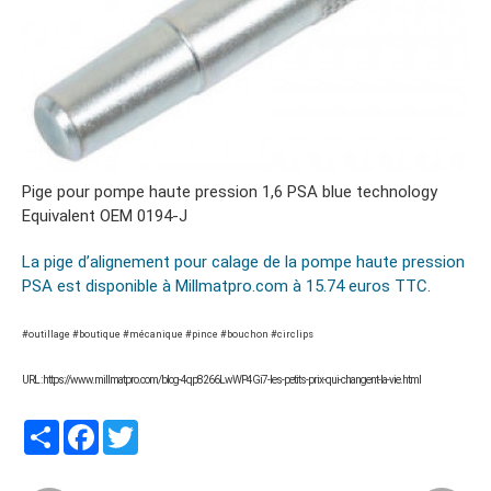
Pige pour pompe haute pression 1,6 PSA blue technology
Equivalent OEM 0194-J
La pige d’alignement pour calage de la pompe haute pression
PSA est disponible à Millmatpro.com à 15.74 euros TTC.
#outillage #boutique #mécanique #pince #bouchon #circlips
URL : https://www.millmatpro.com/blog-4qp8266LwWP4Gi7-les-petits-prix-qui-changent-la-vie.html
Partager
Facebook
Twitter