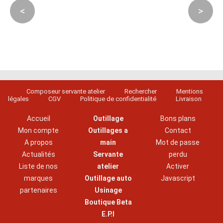
<
>
Composeur servante atelier
Rechercher
Mentions
légales
CGV
Politique de confidentialité
Livraison
Accueil
Outillage
Bons plans
Mon compte
Outillages a
Contact
A propos
main
Mot de passe
Actualités
Servante
perdu
Liste de nos
atelier
Activer
marques
Outillage auto
Javascript
partenaires
Usinage
Boutique Beta
E.P.I