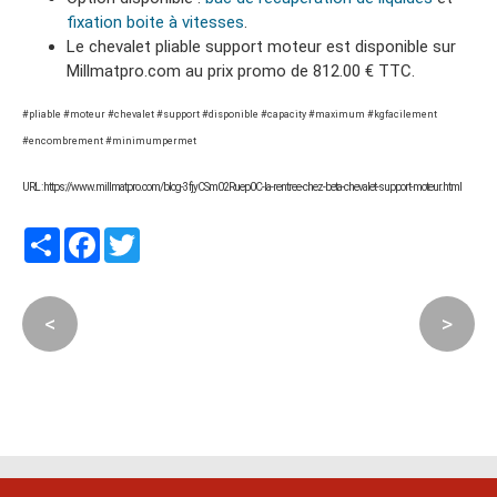
fixation boite à vitesses
.
Le chevalet pliable support moteur est disponible sur
Millmatpro.com au prix promo de 812.00 € TTC.
#pliable #moteur #chevalet #support #disponible #capacity #maximum #kgfacilement
#encombrement #minimumpermet
URL : https://www.millmatpro.com/blog-3fjyCSm02Ruep0C-la-rentree-chez-beta-chevalet-support-moteur.html
Partager
Facebook
Twitter
<
>