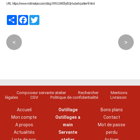
URL : https://www.millmatpro.com/blog-3I95Co9t05yt50j-hubert-portier-fr.html
Partager
Facebook
Twitter
<
>
Composeur servante atelier
Rechercher
Mentions
légales
CGV
Politique de confidentialité
Livraison
Accueil
Outillage
Bons plans
Mon compte
Outillages a
Contact
A propos
main
Mot de passe
Actualités
Servante
perdu
Liste de nos
atelier
Activer