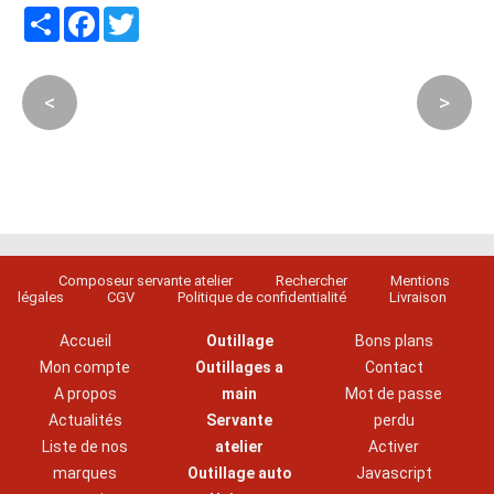
Partager
Facebook
Twitter
<
>
Composeur servante atelier
Rechercher
Mentions
légales
CGV
Politique de confidentialité
Livraison
Accueil
Outillage
Bons plans
Mon compte
Outillages a
Contact
A propos
main
Mot de passe
Actualités
Servante
perdu
Liste de nos
atelier
Activer
marques
Outillage auto
Javascript