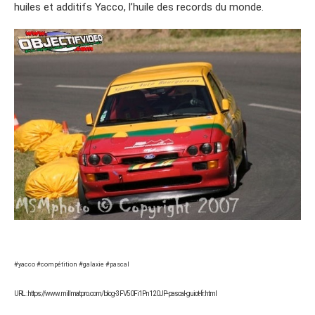
huiles et additifs Yacco, l’huile des records du monde.
#yacco #compétition #galaxie #pascal
URL : https://www.millmatpro.com/blog-3FV50Fi1Pn120JP-pascal-guiot-fr.html