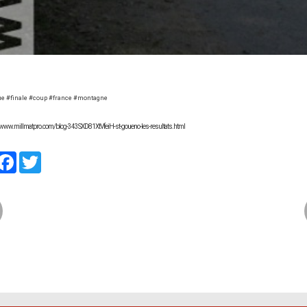
e #finale #coup #france #montagne
://www.millmatpro.com/blog-343SXD81XtVfeiH-st-goueno-les-resultats.html
artager
Facebook
Twitter