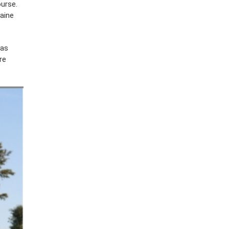
ourse.
aine
pas
re