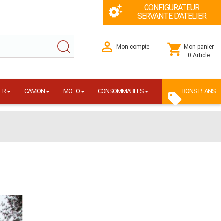
CONFIGURATEUR
SERVANTE D'ATELIER
Mon compte
Mon panier
0 Article
ER
CAMION
MOTO
CONSOMMABLES
BONS PLANS