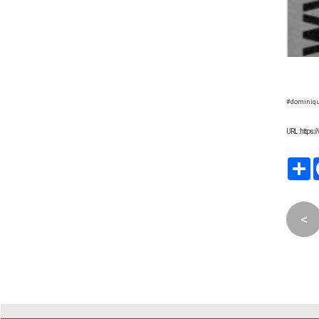
#dominiqu
URL : https
P
<