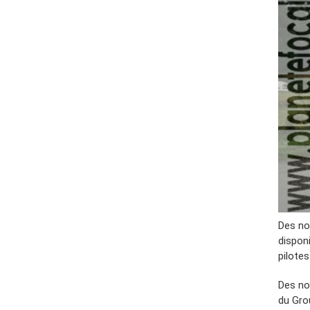
Des no
disponi
pilote
Des no
du Gro