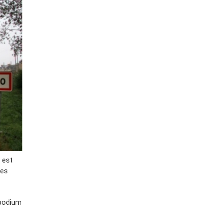
 est
des
 podium