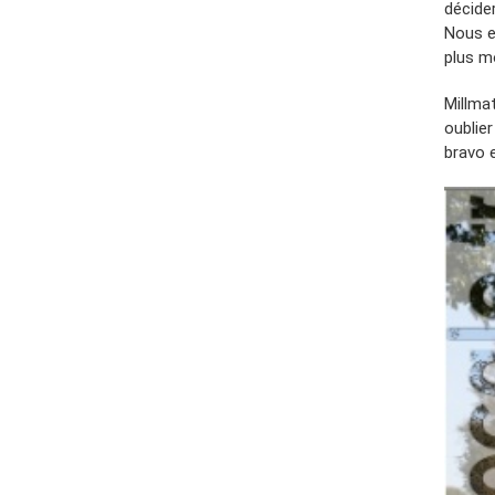
décide
Nous e
plus m
Millmat
oublier
bravo 