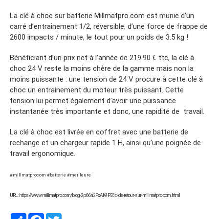
La clé à choc sur batterie Millmatpro.com est munie d’un
carré d’entrainement 1/2, réversible, d’une force de frappe de
2600 impacts / minute, le tout pour un poids de 3.5 kg !
Bénéficiant d’un prix net à l’année de 219.90 € ttc, la clé à
choc 24 V reste la moins chère de la gamme mais non la
moins puissante : une tension de 24 V procure à cette clé à
choc un entrainement du moteur très puissant. Cette
tension lui permet également d’avoir une puissance
instantanée très importante et donc, une rapidité de travail.
La clé à choc est livrée en coffret avec une batterie de
rechange et un chargeur rapide 1 H, ainsi qu’une poignée de
travail ergonomique.
#millmatprocom #batterie #meilleure
URL : https://www.millmatpro.com/blog-2p66n2FxAK4P93d-de-retour-sur-millmatpro-com.html
Partager
Facebook
Twitter